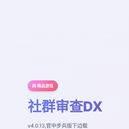
📀 精品游戏
社群审查DX
v4.0.13,官中步兵版下边载