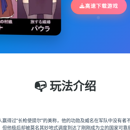
高速下载游戏
📭 玩法介绍
人赢得过“长枪使提尔”的美称，他的功勋及威名在军队中没有者
，但他极后却被莫名其妙地式调度到达了刚刚成为立的国家可靠局