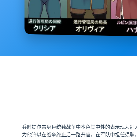
兵时提尔置身巨统独战争中本色其中性的表示现为别
为他许以在战争终止后一路升官，在军队中担任须职