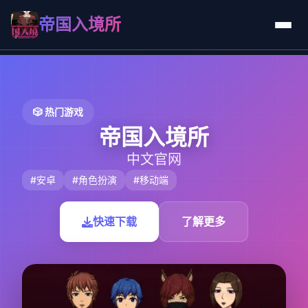
帝国入境所
🎲 热门游戏
帝国入境所
中文官网
#安卓
#角色扮演
#移动端
快速下载
了解更多