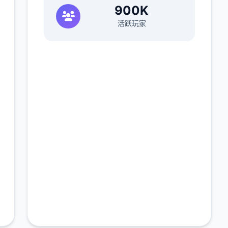
900K
活跃玩家