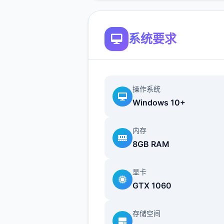
就再次睁启眼睛时，已身处异
的村庄部。
系统要求
“终于来了啊……”一旁的女子
走动来，并对他讲：“传说中
操作系统
具人……就为君吗？”
Windows 10+
内存
主导人公开在异世界中同样必
8GB RAM
着各种零工来维持诞生计，在
铺帮忙打铁、酒馆中当店微二
显卡
GTX 1060
教及依据里帮修女们整由书架
等待等。甚至依然必须陪伴行
存储空间
外面出打怪？