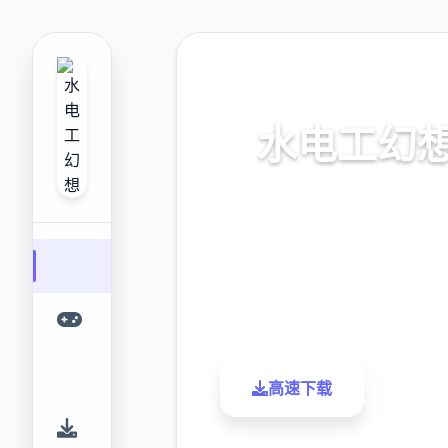
📋 热门推荐
水电工幻
官中步兵版,dlc现行本土
9.4
2.3M
评分
下载
高速下载
了解更