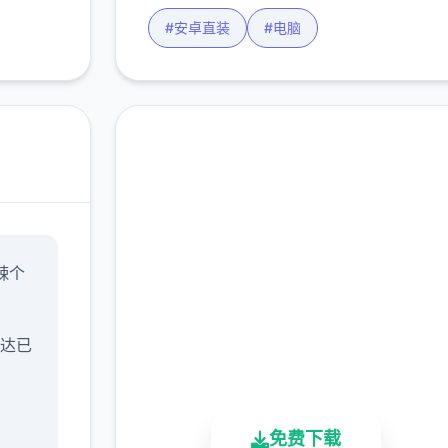
#安卓直装
#电脑
高速下载 水电工幻想
辣个
完整版游戏，免费体验
2.3M+
4.9/5
900K+
抵达已
总下载量
用户评分
活跃用户
免费下载