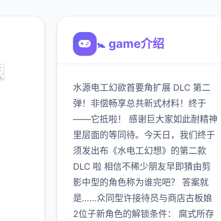
🚼 game介绍
想
水源电工幻欲首要角扩展 DLC 第二
化
弹！非偿畅享总共新式材料！终于
——它抵啦！ 感谢巨大家如此耐精神
里层面的等同待。今天日，我们终于
900K
玩家
须发出布《水电工幻想》的第二款
DLC 啦 相信不稀少朋友早即猜由剪
影中型的角色称为谁完吧？ 答案就
多
是……众同型许接待员与商店古板娘
2位子新角色的解锁条件： 腐式所存