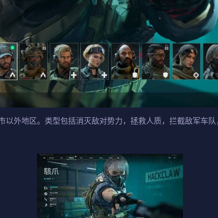
市以外地区。类型包括消灭敌对势力，拯救人质，拦截敌军车队