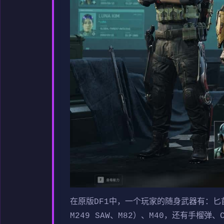
在原版DF1中，一个玩家的随身武器有：匕首和手
M249 SAW、M82）、M40，还有手榴弹