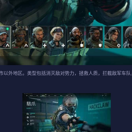
市以外地区。类型包括消灭敌对势力，拯救人质，拦截敌军车队