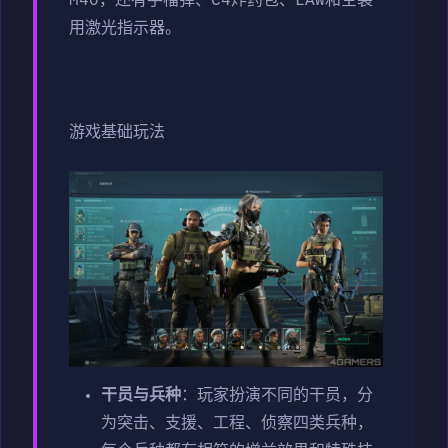
M40，还有手榴弹、C4炸药包、LAW和空袭
用激光指示器。
游戏基础玩法
干员与兵种
：玩家扮演不同的干员，分
为突击、支援、工程、侦察四类兵种，