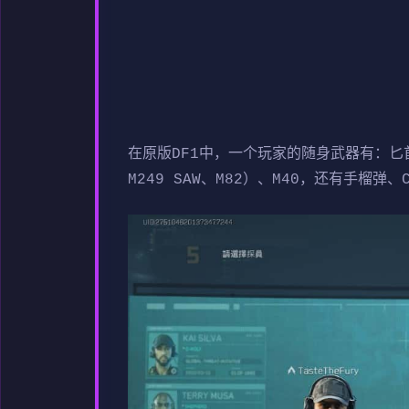
在原版DF1中，一个玩家的随身武器有：匕首和手
M249 SAW、M82）、M40，还有手榴弹