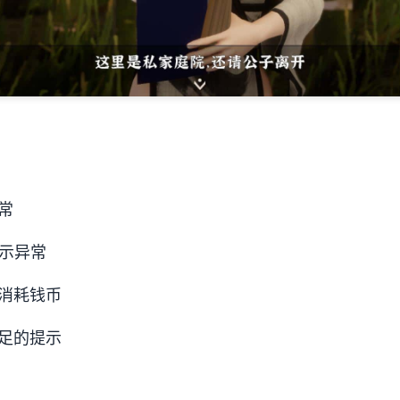
常
示异常
消耗钱币
足的提示