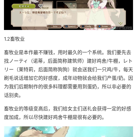
1.2畜牧业
畜牧业是本作最不赚钱，用时最久的一个系统。我们要先去
找ノーティ（诺蒂，后面简称建筑师）建好鸡舍/牛棚，レト
リー（莱特莉，后面简称狗狗）就会送我们一只鸡/牛，每天
刷毛说话增加它的好感度，成年动物就会给我们产蛋/奶。因
为我们后期制作的很多料理都需要用到蛋奶，所以非必要的
话别卖。
畜牧业的等级变高后，我们给女主们送礼会获得一定的好感
度加成，所以尽快建好鸡舍牛棚是很有必要的。