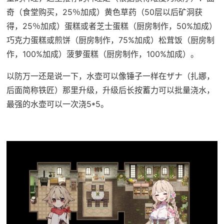
奇（食堂购买，25％加成）黄色草药（50层以后矿洞获
得，25％加成）蛋糕或者芝士蛋糕（厨房制作，50%加成）
巧克力蛋糕或煎饼（厨房制作，75%加成）松茸饭（厨房制
作，100%加成）菠萝蛋糕（厨房制作，100%加成）。
以防万一还是说一下，水壶可以像锤子一样在ザナ（扎娜，
后面简称铁匠）那里升级，升级后长按蓄力可以批量浇水，
最强的水壶可以一次浇5*5。