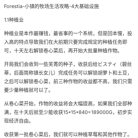
Forestia-小镇的牧场生活攻略-4大基础设施
1.1种植业
种植业是本作最赚钱，最省事的一个系统，但是回本慢，投
入高的特点导致我们在大前期只要完成规定的种植任务即
可，十天左右解锁卷心菜后，再开始大批量种植作物。
开局我们会收到一些芜菁的种子，收获后给ビスティ（碧丝
蒂，后面简称镇长女儿）完成任务可以解锁胡萝卜和土豆，
之后可以解锁卷心菜，前三种作物的收益都不高，我们只需
要少量种植就可以了。
从卷心菜开始，作物的收益将会大幅提高，如果我们全部种
满，在十天后就至少能收获15*15*840=189000G，初步实
现经济自由。
收获第一批卷心菜后，我们就可以种植草莓和其他作物了。