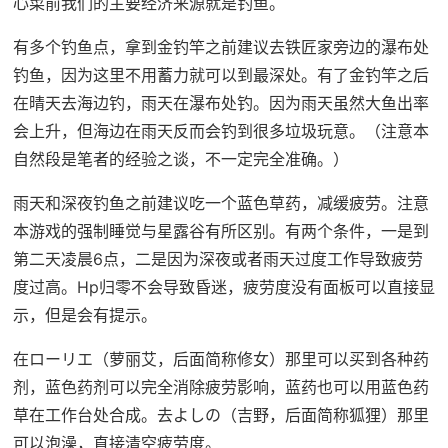
心菜前我们的主要经济来源就是钓鱼。
有多个钓鱼点，拿到金钓竿之前建议去铁匠家旁边的瀑布处
钓鱼，因为这里不用蓄力就可以到最深处。有了金钓竿之后
在晴天去海边钓，雨天在瀑布处钓。因为雨天虽然大鱼出率
会上升，但海边在雨天反而会钓到很多垃圾玩意。（注意本
自然段是笔者的经验之谈，不一定完全准确。）
雨天和深夜钓鱼之前建议吃一个蓝色草药，减缓疲劳。注意
本游戏的强制睡觉与星露谷有所区别。有两个条件，一是到
第二天凌晨6点，二是因为深夜或者雨天过度工作导致疲劳
度过高。Hp归零不会导致昏迷，疲劳度没有面板可以直接显
示，但是会有提示。
在ローリエ（萝丽艾，后面简称修女）那里可以买到各种药
剂，蓝色药剂可以完全消除疲劳影响，蓝药也可以用蓝色药
草在工作台处合成。去よしの（吉野，后面简称狐狸）那里
可以泡澡，直接清空疲劳度。